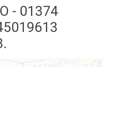
О - 01374
45019613
3.